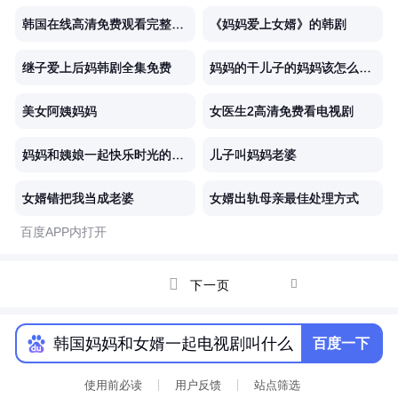
韩国在线高清免费观看完整版韩剧TV
《妈妈爱上女婿》的韩剧
继子爱上后妈韩剧全集免费
妈妈的干儿子的妈妈该怎么称呼
美女阿姨妈妈
女医生2高清免费看电视剧
妈妈和姨娘一起快乐时光的说说
儿子叫妈妈老婆
女婿错把我当成老婆
女婿出轨母亲最佳处理方式
百度APP内打开


下一页
百度一下
使用前必读
用户反馈
站点筛选