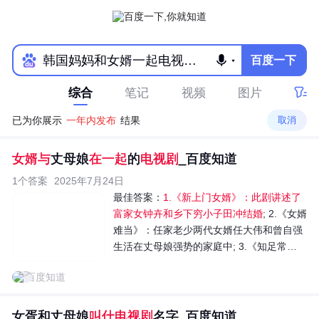
百度一下
综合
笔记
视频
图片
已为你展示
一年内发布
结果
取消
女婿与
丈母娘
在一起
的
电视剧
_百度知道
1个答案
2025年7月24日
最佳答案：
1.《新上门女婿》：此剧讲述了
富家女钟卉和乡下穷小子田冲结婚
; 2.《女婿
难当》：任家老少两代女婿任大伟和曾自强
生活在丈母娘强势的家庭中; 3.《知足常
乐》：又名《我和丈母娘的十年战争》。剧
百度知道
中势利的丈母娘孙妈妈对三个地位
女胥和丈母娘
叫什电视剧
名字_百度知道