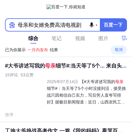
百度一下
综合
笔记
视频
图片
已为你展示
一月内发布
结果
取消
#大爷讲述写我的
母亲
细节#:当天等了5个... 来自头条...
15评论
53点赞
2025年07月14日
【#大爷讲述写我的
母亲
细节#：当天等了5个小时没接到活，接受挑
战只因相信自己实力，写后旁人直夸写得
好】据极目新闻报道：近日，山西农民工安
大爷写的800字作文《我的
母亲
》感动全
微博
网。7月14日，安大爷回忆
工地大爷挑战高考作文,一篇《我的妈妈》看哭百万网友...