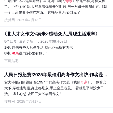
生活的艺术和这里融合在里面,与《我的
母亲
》结尾一样,写得太棒
了。 很巧妙的是,大爷拿着钱离开的时候,与一对母子擦肩而过,那是
一个母亲在喂小孩吃东西。 这幅场景,巧妙对应了...
搜狐网
2025年7月13日
《北大才女作文<卖米>感动众人,展现生活艰辛》
8个回复
最近更新于：2025年08月07日
1楼: 原来有些人只是生活,就已花光所有力气
8楼:
母亲
说:“我心里有数。”
百度贴吧
人民日报怒赞!2025年最催泪高考作文出炉,作者是一位60...
安大爷抽到的题目,是1957年的高考作文题《我的
母亲
》。 你看安
大爷,穿着迷彩服,身上都是灰,手上全是老茧,一看就是平时没少干
活。 博主心想,农民工大爷会写作文?
搜狐网
2025年7月17日