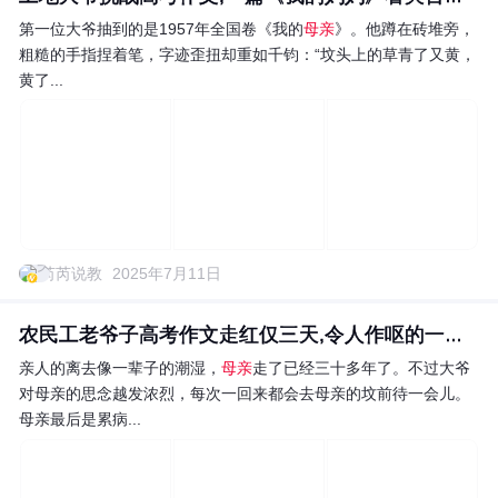
第一位大爷抽到的是1957年全国卷《我的
母亲
》。他蹲在砖堆旁，
粗糙的手指捏着笔，字迹歪扭却重如千钧：“坟头上的草青了又黄，
黄了...
芮芮说教
2025年7月11日
农民工老爷子高考作文走红仅三天,令人作呕的一幕曝光
亲人的离去像一辈子的潮湿，
母亲
走了已经三十多年了。不过大爷
对母亲的思念越发浓烈，每次一回来都会去母亲的坟前待一会儿。
母亲最后是累病...