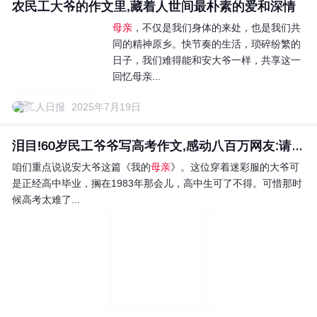
农民工大爷的作文里,藏着人世间最朴素的爱和深情
母亲
，不仅是我们身体的来处，也是我们共
同的精神原乡。快节奏的生活，琐碎纷繁的
日子，我们难得能和安大爷一样，共享这一
回忆母亲...
工人日报
2025年7月19日
泪目!60岁民工爷爷写高考作文,感动八百万网友:请纳入...
咱们重点说说安大爷这篇《我的
母亲
》。这位穿着迷彩服的大爷可
是正经高中毕业，搁在1983年那会儿，高中生可了不得。可惜那时
候高考太难了...