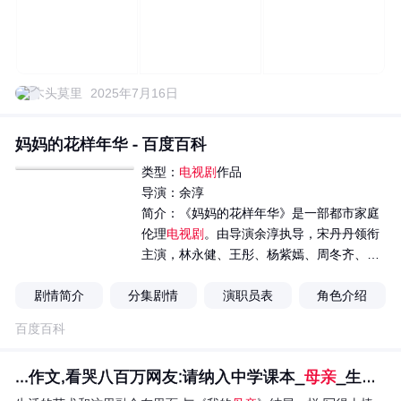
木头莫里
2025年7月16日
妈妈的花样年华 - 百度百科
类型：
电视剧
作品
导演：余淳
简介：《妈妈的花样年华》是一部都市家庭
伦理
电视剧
。由导演余淳执导，宋丹丹领衔
主演，林永健、王彤、杨紫嫣、周冬齐、傅
迦、周小斌、巴图、衣珊、王领、张洪杰、
剧情简介
分集剧情
莫岐、...
演职员表
角色介绍
百度百科
...作文,看哭八百万网友:请纳入中学课本_
母亲
_生活_文章